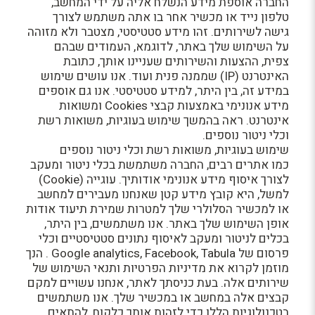
החברה אוספת מידע הנשלח אליה על ידי המחשב,
טלפון נייד או מכשיר אחר בו אתה משתמש לצורך
גישה לשירותים. זהו מידע סטטיסטי, מצטבר ולא מזוהה
על השימוש שלך באתר, לדוגמא, העמודים שבהם
צפית, ההצעות והשירותים שעניינו אותך, כתובת
האינטרנט (IP) שממנה פנית ועוד. אנו עושים שימוש
במידע זה, בין היתר, למידע סטטיסטי. אנו גם אוספים
מידע אנונימי באמצעות קבצי Cookies ומשואות
אינטרנט. ראה בהמשך שימוש בעוגיות, משואות רשת
וכלי ניטור נוספים.
שימוש בעוגיות, משואות רשת וכלי ניטור נוספים
כמו אתרים רבים, החברה משתמשת בכלי ניטור ומעקב
לצורך איסוף מידע אנונימי אודותיך. עוגייה (Cookie)
למשל, היא קובץ מידע קטן שאנחנו מעבירים למחשב
או למכשיר הסלולרי שלך למטרות שמירת תיעוד אודות
אופן השימוש שלך באתר. אנו משתמשים, בין היתר,
בכלים לניטור ומעקב לאיסוף נתונים סטטיסטיים וכלי
פרסום של Google analytics, Facebook, Tabula . הנך
מוזמן לקרוא את מדיניות הפרטיות ותנאי השימוש של
שירותים אלה. בעת כניסתך לאתר, אנחנו עשויים למקם
קבצים אלה במחשב או במכשיר שלך. אנו משתמשים
בטכנולוגיות הללו כדי לזהות אותך כלקוח, להתאים