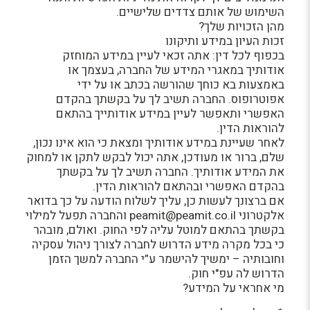
השימוש של אותם צדדים שלישיים.
מהן הזכויות שלך?
זכות העיון במידע ותיקונו
בכפוף לכל דין: אתה זכאי לעיין במידע המוחזק
אודותיך במאגרי המידע של החברה, בעצמך או
באמצעות בא כוחך שהורשה בכתב או על ידי
אפוטרופוס. החברה תשיב לך על בקשתך בהקדם
האפשרי ותאפשר לעיין במידע אודותייך בהתאם
להוראות הדין.
לאחר שעיינת במידע אודותיך ומצאת כי הוא אינו נכון,
שלם, ברור או מעודכן, אתה יכול לבקש לתקן או למחוק
את המידע אודותיך. החברה תשיב לך על בקשתך
בהקדם האפשרי ובהתאם להוראות הדין.
אם ברצונך לעשות כן, עליך לשלוח הודעה על כך בדואר
אלקטרוני peamit@peamit.co.il והחברה תפעל למילוי
בקשתך בהתאם למוטל עליה לפי החוק. ואולם, מובהר
כי בכל מקרה מידע הדרוש לחברה לצורך ניהול עסקיה
וחובותיה – ימשיך להישמר ע”י החברה למשך הזמן
הדרוש לה עפ"י חוק.
מי אחראי על המידע?