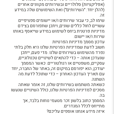
(אפליקציות) סלולריים ובשירותים מקוונים אחרים
(להלן יחד: "השירותים") ואת השימושים שלה במידע
זה.
שימו לב, כי עבור שירותים ו/או יישומים ספציפיים
עשויים לחול כללים שונים, ויתכן שתפורסם בצידם
מדיניות פרטנית ביחס לשימוש במידע שייאסף באותו
שירות ו/או יישום.
עדכון מסמך מדיניות הפרטיות
חשוב לדעת שמדיניות הפרטיות שלנו היא חלק בלתי
נפרד מהשימוש בשירותים שלנו. מדי פעם, ייתכן
שנעדכן אותה – כדי להתאים לשינויים טכנולוגיים,
עסקיים, משפטיים או רגולטוריים. כאשר המסמך
יעודכן, הוא יפורסם במיקום זה, באתר של החברה, יחד
עם תאריך העדכון האחרון – כדי שתוכל לדעת מה
השתנה.
כשאתה משתמש בשירותים שלנו, זה אומר שאתה
מסכים למדיניות הפרטיות שלנו, כולל השינויים שנעשו
בה.
המסמך כתוב בלשון זכר מטעמי נוחות בלבד, אך
מתייחס לכלל המגדרים.
איזה מידע אנחנו אוספים עליכם?