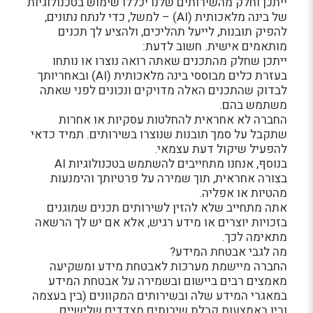
ייתכן וחלק מהשירותים שלנו יכללו שימוש בטכנולוגיות
של בינה מלאכותית (AI) – למשל, כדי לנתח נתונים,
להפיק תובנות, לייעל תהליכים, ולהציע לך תכנים
מותאמים אישית. חשוב לדעת:
ייתכן שחלק מהתכנים שאתה רואה נוצרו או נותחו
בעזרת כלים מבוססי בינה מלאכותית (AI) ובאחריותך
לבדוק שהתכנים האלה מדויקים ונכונים לפני שאתה
משתמש בהם.
החברה לא אחראית להחלטות עסקיות או אחרות
שתקבל על סמך תובנות שנוצרו בשירותים. תמיד כדאי
להפעיל שיקול דעת עצמאי.
בנוסף, אנחנו מתחייבים להשתמש בטכנולוגיות AI
בצורה אחראית, תוך שמירה על פרטיותך והימנעות
מהטיות או אפליה.
אתה מתחייב שלא להזין לשירותים תכנים שמוגנים
בזכויות יוצרים או מידע רגיש, אלא אם יש לך הרשאה
מתאימה לכך.
מה לגבי אבטחת המידע?
החברה מיישמת מערכות לאבטחת מידע ומשקיעה
מאמצים רבים ביישום ובשמירה על אבטחת המידע
במאגרי המידע שלה ובשירותים המקוונים (בין בעצמה
ובין באמצעות קבלת שירותים מצדדים שלישיים