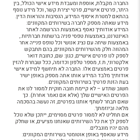
החברה מקבלת, אוספת ומעבדת מידע אישי הכולל, בין
היתר, פרטים אישיים, פרטי יצירת קשר, וכל מידע נוסף
בהתאם למטרת איסוף המידע, הנסיבות והוראות הדין.
מידע שאתה מספק לחברה בשירותים המקוונים:
המידע אודותיך נאסף באמצעות ההרשמה לאתר
האינטרנט, באמצעות טפסי פניה ברשתות חברתיות ,
באמצעות שיחה עם נציג אנושי וכל טופס פנייה אחר
המהווה חלק מהשירותים המקוונים, בהם תתבקש
לספק לנו פרטים אישיים, כגון: שם, כתובת דואר
אלקטרוני, ת.ז, מספר טלפון וכדומה, ככל שבחרת להזין
פרטים באמצעים אלו. החברה לא תיחשף למידע אישי
אודותיך מלבד המידע אותו אתה מספק באופן ישיר
בעת הזנת פרטיך בשירותים המקוונים.
חשוב שתדע – לא קיימת חובה חוקית למסור לנו את
הפרטים האישיים שלך (אלא אם נאמר אחרת). כך
שאם תבחר לשתף אותנו בפרטים, זה נעשה בהסכמה
מלאה וביוזמתך.
אם תחליט לא למסור פרטים מסוימים, ייתכן שלא נוכל
לספק לך את כל השירותים שאנחנו מציעים, או שחלק
מהם יהיו מוגבלים.
מידע שנאסף באופן אוטומטי בשירותים המקוונים: