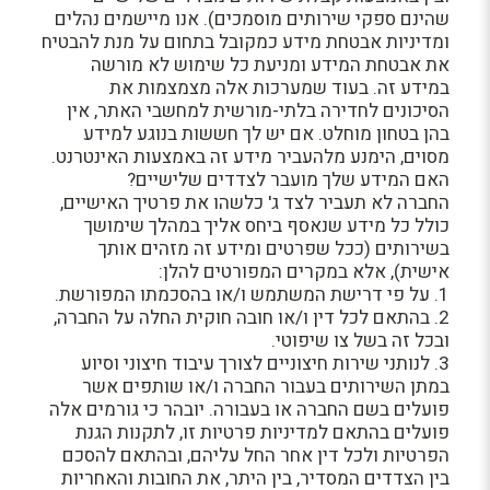
שהינם ספקי שירותים מוסמכים). אנו מיישמים נהלים
ומדיניות אבטחת מידע כמקובל בתחום על מנת להבטיח
את אבטחת המידע ומניעת כל שימוש לא מורשה
במידע זה. בעוד שמערכות אלה מצמצמות את
הסיכונים לחדירה בלתי-מורשית למחשבי האתר, אין
בהן בטחון מוחלט. אם יש לך חששות בנוגע למידע
מסוים, הימנע מלהעביר מידע זה באמצעות האינטרנט.
האם המידע שלך מועבר לצדדים שלישיים?
החברה לא תעביר לצד ג' כלשהו את פרטיך האישיים,
כולל כל מידע שנאסף ביחס אליך במהלך שימושך
בשירותים (ככל שפרטים ומידע זה מזהים אותך
אישית), אלא במקרים המפורטים להלן:
1. על פי דרישת המשתמש ו/או בהסכמתו המפורשת.
2. בהתאם לכל דין ו/או חובה חוקית החלה על החברה,
ובכל זה בשל צו שיפוטי.
3. לנותני שירות חיצוניים לצורך עיבוד חיצוני וסיוע
במתן השירותים בעבור החברה ו/או שותפים אשר
פועלים בשם החברה או בעבורה. יובהר כי גורמים אלה
פועלים בהתאם למדיניות פרטיות זו, לתקנות הגנת
הפרטיות ולכל דין אחר החל עליהם, ובהתאם להסכם
בין הצדדים המסדיר, בין היתר, את החובות והאחריות