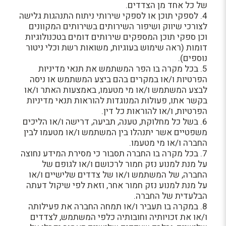
של כל אחד מן הצדדים.
4. לספקי תוכן או לספקי שירותי ניתוח התנהגות גלישה
לצורכי שיווק ושיפור השירותים בשירותים המקוונים
וכן ספקי תוכן המספקים שירותים דומים בטכנולוגיות
דומות (ראה שימוש בעוגיות, משואות רשת וכלי ניטור
נוספים).
5. בכל מקרה בו הפר המשתמש את תנאי מדיניות
הפרטיות ו/או במקרים בהם ביצע המשתמש או ניסה
לבצע המשתמש ו/או מי מטעמו, באמצעות האתר ו/או
בקשר אתו, פעולות המנוגדות להוראות תנאי מדיניות
הפרטיות, ו/או להוראות כל דין.
6. בשל כל מחלוקת, טענה, תביעה, דרישה ו/או הליכים
משפטיים אשר יתנהלו בין המשתמש ו/או מטעמו לבין
החברה ו/או מי מטעמו.
7. בכל מקרה בו החברה תסבור כי מסירת המידע נחוצה
על מנת למנוע נזק חמור לרכושם ו/או לגופם של
החברה, של המשתמש ו/או של צדדים שלישיים ו/או
על מנת למנוע נזק חמור אחר, וזאת לפי שיקול דעתה
הבלעדית של החברה.
8. במקרה בו תעביר ו/או תמחה החברה את פעילותה
ו/או את זכויותיה וחובותיה כלפי המשתמש, לצדדים