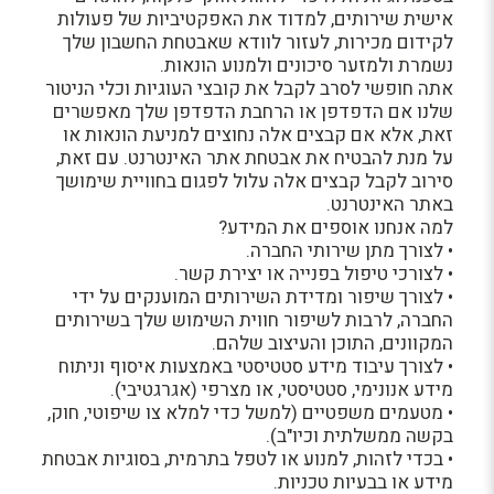
אישית שירותים, למדוד את האפקטיביות של פעולות
לקידום מכירות, לעזור לוודא שאבטחת החשבון שלך
נשמרת ולמזער סיכונים ולמנוע הונאות.
אתה חופשי לסרב לקבל את קובצי העוגיות וכלי הניטור
שלנו אם הדפדפן או הרחבת הדפדפן שלך מאפשרים
זאת, אלא אם קבצים אלה נחוצים למניעת הונאות או
על מנת להבטיח את אבטחת אתר האינטרנט. עם זאת,
סירוב לקבל קבצים אלה עלול לפגום בחוויית שימושך
באתר האינטרנט.
למה אנחנו אוספים את המידע?
• לצורך מתן שירותי החברה.
• לצורכי טיפול בפנייה או יצירת קשר.
• לצורך שיפור ומדידת השירותים המוענקים על ידי
החברה, לרבות לשיפור חווית השימוש שלך בשירותים
המקוונים, התוכן והעיצוב שלהם.
• לצורך עיבוד מידע סטטיסטי באמצעות איסוף וניתוח
מידע אנונימי, סטטיסטי, או מצרפי (אגרגטיבי).
• מטעמים משפטיים (למשל כדי למלא צו שיפוטי, חוק,
בקשה ממשלתית וכיו"ב).
• בכדי לזהות, למנוע או לטפל בתרמית, בסוגיות אבטחת
מידע או בבעיות טכניות.