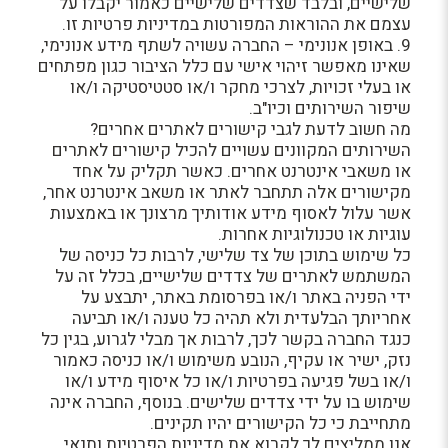
שלישיים, ובלבד שצדדים שלישיים כאמור יקבלו על
עצמם את ההוראות המפורטות במדיניות פרטיות זו.
9. באופן אנונימי – החברה עשויה לשתף מידע אנונימי,
שאינו מאפשר זיהוי אישי עם כלל הציבור כגון מפתחים
או בעלי זכויות, לצרכי מחקר ו/או סטטיסטיקה ו/או
שיפור השירותים וכיו"ב.
מה חשוב לדעת לגבי קישורים לאתרים אחרים?
השירותים המקוונים עשויים להכיל קישורים לאתרים
או משאבי אינטרנט אחרים. כאשר תקליק על אחד
מקישורים אלה תתחבר לאתר או משאב אינטרנט אחר,
אשר עלול לאסוף מידע אודותיך מרצונך או באמצעות
עוגיות או טכנולוגיות אחרות.
כל שימוש בתוכן של צד שלישי, לרבות כל כניסה של
המשתמש לאתרים של צדדים שלישיים, בכלל זה על
ידי הפניה באתר ו/או בפרסומת באתר, יתבצע על
אחריותך הבלעדית ולא תהיה כל טענה ו/או תביעה
כנגד החברה בקשר לכך, לרבות אך מבלי לגרוע, בגין כל
נזק, ישיר או עקיף, הנובע משימוש ו/או כניסה כאמור
ו/או בשל פגיעה בפרטיות ו/או כל איסוף מידע ו/או
שימוש בו על ידי צדדים שלישים. בנוסף, החברה אינה
מתחייבת כי כל הקישורים יהיו תקינים.
אנו ממליצים לך לקרוא את מדיניות הפרטיות ותנאי