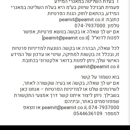
1. בעלת השליטה במאגרי המידע
פעמית תבניכל שיווק בע"מ היא בעלת השליטה במאגרי
המידע, בהתאם לחוק הגנת הפרטיות.
כתובת: peamit@peamit.co.il
טלפון: 074-7937000
אם יש לך שאלה או בקשה בנושא פרטיות, אפשר
לפנות לדוא"ל: [peamit@peamit.co.il]
לכל שאלה, הבהרה או בקשה הנוגעת למדיניות פרטיות
זו, ובכלל זה בקשות למחיקה, שינוי או עדכון של המידע
האישי שלך, ניתן לפנות בדואר אלקטרוני בכתובת
peamit@peamit.co.il
בוא נשמור על קשר
אם יש לך שאלה, בקשה או בעיה שקשורה לאתר,
לשירותים שלנו או למדיניות הפרטיות – אנחנו כאן
בשבילך. ניתן ליצור איתנו קשר דרך אמצעי התקשורת
שמפורסמים באתר, וביניהם:
peamit@peamit.co.il, 074-7937000 או ווצאפ
למספר: 0544636109.