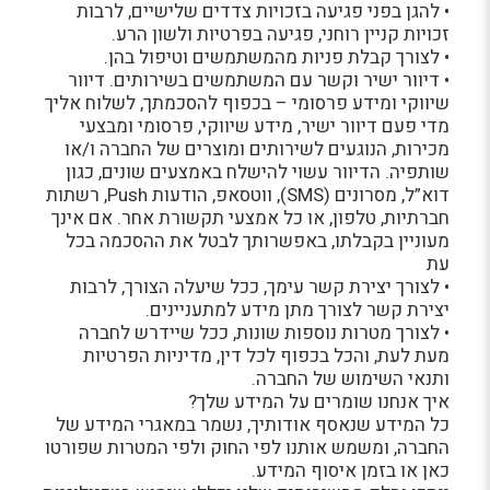
• להגן בפני פגיעה בזכויות צדדים שלישיים, לרבות
זכויות קניין רוחני, פגיעה בפרטיות ולשון הרע.
• לצורך קבלת פניות מהמשתמשים וטיפול בהן.
• דיוור ישיר וקשר עם המשתמשים בשירותים. דיוור
שיווקי ומידע פרסומי – בכפוף להסכמתך, לשלוח אליך
מדי פעם דיוור ישיר, מידע שיווקי, פרסומי ומבצעי
מכירות, הנוגעים לשירותים ומוצרים של החברה ו/או
שותפיה. הדיוור עשוי להישלח באמצעים שונים, כגון
דוא”ל, מסרונים (SMS), ווטסאפ, הודעות Push, רשתות
חברתיות, טלפון, או כל אמצעי תקשורת אחר. אם אינך
מעוניין בקבלתו, באפשרותך לבטל את ההסכמה בכל
עת
• לצורך יצירת קשר עימך, ככל שיעלה הצורך, לרבות
יצירת קשר לצורך מתן מידע למתעניינים.
• לצורך מטרות נוספות שונות, ככל שיידרש לחברה
מעת לעת, והכל בכפוף לכל דין, מדיניות הפרטיות
ותנאי השימוש של החברה.
איך אנחנו שומרים על המידע שלך?
כל המידע שנאסף אודותיך, נשמר במאגרי המידע של
החברה, ומשמש אותנו לפי החוק ולפי המטרות שפורטו
כאן או בזמן איסוף המידע.