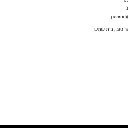
peamit@
 טוב , בית שמש