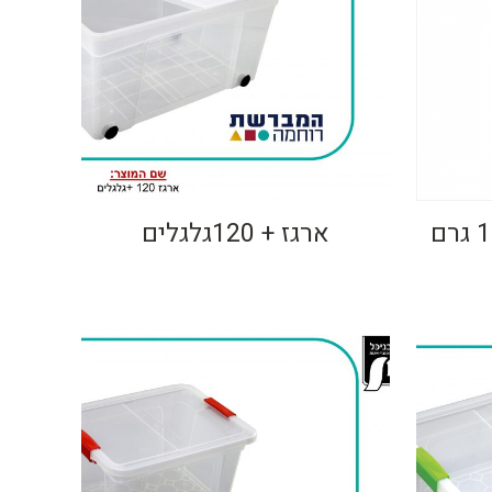
אנטג'ל-מזרק נמלים 12 גרם
ארגז + 120גלגלים